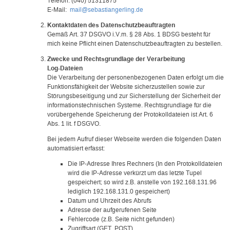
Telefon: (040) 51311875
E-Mail:
mail@sebastiangerling.de
Kontaktdaten des Datenschutzbeauftragten
Gemäß Art. 37 DSGVO i.V.m. § 28 Abs. 1 BDSG besteht für
mich keine Pflicht einen Datenschutzbeauftragten zu bestellen.
Zwecke und Rechtsgrundlage der Verarbeitung
Log-Dateien
Die Verarbeitung der personenbezogenen Daten erfolgt um die
Funktionsfähigkeit der Website sicherzustellen sowie zur
Störungsbeseitigung und zur Sicherstellung der Sicherheit der
informationstechnischen Systeme. Rechtsgrundlage für die
vorübergehende Speicherung der Protokolldateien ist Art. 6
Abs. 1 lit. f DSGVO.
Bei jedem Aufruf dieser Webseite werden die folgenden Daten
automatisiert erfasst:
Die IP-Adresse Ihres Rechners (In den Protokolldateien
wird die IP-Adresse verkürzt um das letzte Tupel
gespeichert; so wird z.B. anstelle von 192.168.131.96
lediglich 192.168.131.0 gespeichert)
Datum und Uhrzeit des Abrufs
Adresse der aufgerufenen Seite
Fehlercode (z.B. Seite nicht gefunden)
Zugriffsart (GET, POST)